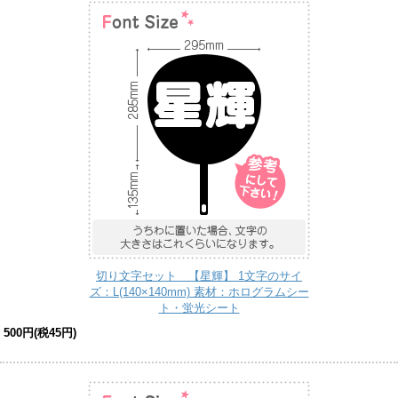
切り文字セット 【星輝】 1文字のサイ
ズ：L(140×140mm) 素材：ホログラムシー
ト・蛍光シート
500円(税45円)