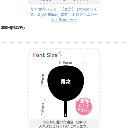
切り文字セット 【寛之】 1文字のサイ
ズ：S(80×80mm) 素材：ホログラムシー
ト・蛍光シート
300円(税27円)