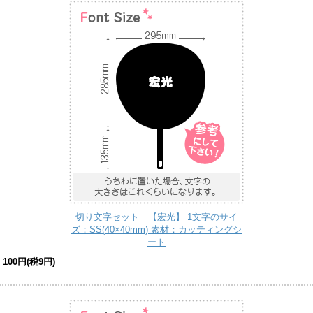
切り文字セット 【宏光】 1文字のサイ
ズ：SS(40×40mm) 素材：カッティングシ
ート
100円(税9円)