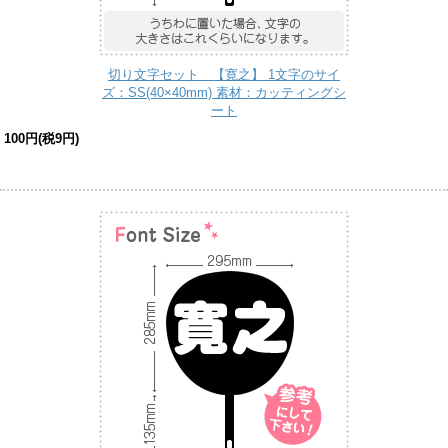
切り文字セット 【寛之】 1文字のサイ
ズ：SS(40×40mm) 素材：カッティングシ
ート
100円(税9円)