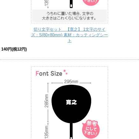
切り文字セット 【寛之】 1文字のサイ
ズ：S(80×80mm) 素材：カッティングシー
ト
140円(税12円)