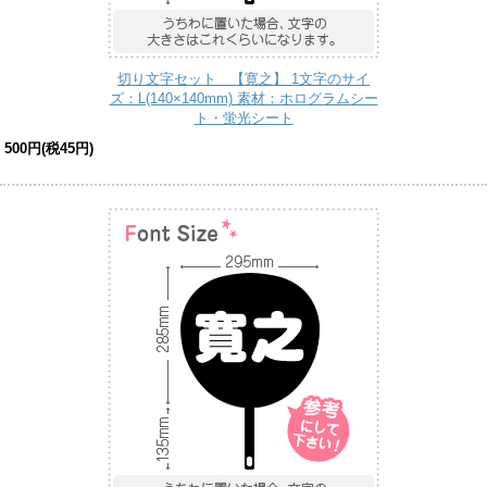
切り文字セット 【寛之】 1文字のサイ
ズ：L(140×140mm) 素材：ホログラムシー
ト・蛍光シート
500円(税45円)