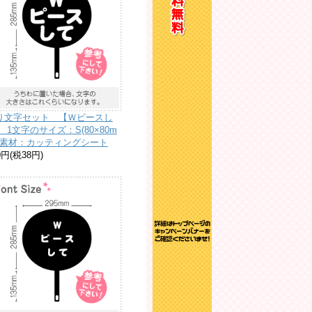
り文字セット 【Ｗピースし
 1文字のサイズ：S(80×80m
) 素材：カッティングシート
0円(税38円)