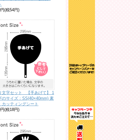
ト
0円(税54円)
り文字セット 【手あげて】 1
のサイズ：SS(40×40mm) 素
：カッティングシート
0円(税18円)