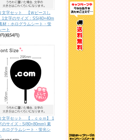
り文字セット 【Ｗピースし
】1文字のサイズ：SS(40×40m
)素材：ホログラムシート・蛍
シート
0円(税54円)
り文字セット 【．ｃｏｍ】 1
のサイズ：S(80×80mm) 素
：ホログラムシート・蛍光シ
ト