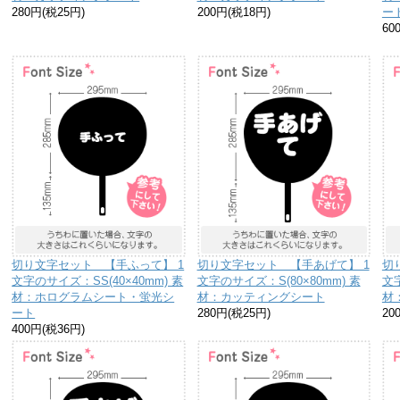
280円(税25円)
200円(税18円)
ー
60
切り文字セット 【手ふって】 1
切り文字セット 【手あげて】 1
切
文字のサイズ：SS(40×40mm) 素
文字のサイズ：S(80×80mm) 素
文字
材：ホログラムシート・蛍光シ
材：カッティングシート
材
ート
280円(税25円)
20
400円(税36円)