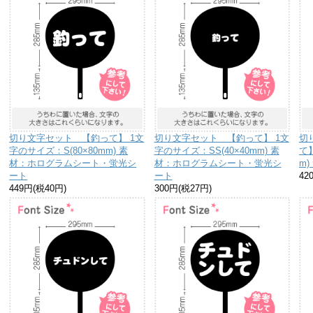
切り文字セット 【釣って】 1文
切り文字セット 【釣って】 1文
切
字のサイズ：S(80×80mm) 素
字のサイズ：SS(40×40mm) 素
て】
材：ホログラムシート・蛍光シ
材：ホログラムシート・蛍光シ
m
ート
ート
42
449円(税40円)
300円(税27円)