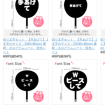
切り文字セット 【手あげて】 1
切り文字セット 【手あげて】 1
切
文字のサイズ：S(80×80mm) 素
文字のサイズ：SS(40×40mm) 素
て】
材：ホログラムシート・蛍光シ
材：ホログラムシート・蛍光シ
m
ート
ート
42
600円(税54円)
400円(税36円)