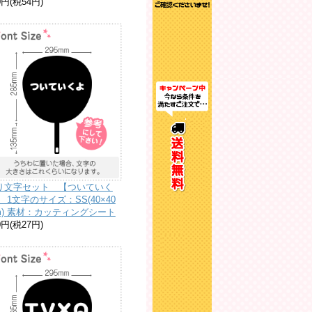
0円(税54円)
り文字セット 【ついていく
 1文字のサイズ：SS(40×40
m) 素材：カッティングシート
0円(税27円)