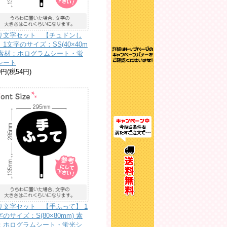
り文字セット 【チュドンし
】1文字のサイズ：SS(40×40m
)素材：ホログラムシート・蛍
シート
0円(税54円)
り文字セット 【手ふって】 1
のサイズ：S(80×80mm) 素
：ホログラムシート・蛍光シ