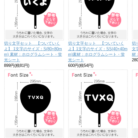
切り文字セット 【ついていく
切り文字セット 【ついていく
切
よ】 1文字のサイズ：S(80×80m
よ】1文字のサイズ：SS(40×40m
文字
m) 素材：ホログラムシート・蛍
m)素材：ホログラムシート・蛍
材
光シート
光シート
28
899円(税81円)
600円(税54円)