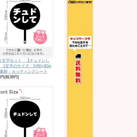
り文字セット 【チュドンし
 1文字のサイズ：S(80×80m
) 素材：カッティングシート
0円(税38円)