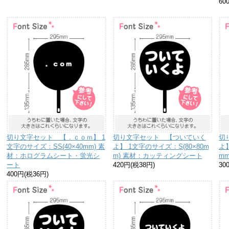
60
切り文字セット 【．ｃｏｍ】 1
切り文字セット 【ついていく
切
文字のサイズ：SS(40×40mm) 素
よ】 1文字のサイズ：S(80×80m
よ】
材：ホログラムシート・蛍光シ
m) 素材：カッティングシート
m
ート
420円(税38円)
30
400円(税36円)