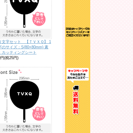
り文字セット 【ＴＶＸＱ】 1
のサイズ：S(80×80mm) 素
：カッティングシート
0円(税25円)