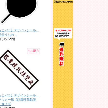
もじパラ】デザインシール
黒骨うちわ」
0円(税22円)
もじパラ】デザインシール
テッカー風【惡魔獲我隙堕
】サイズ