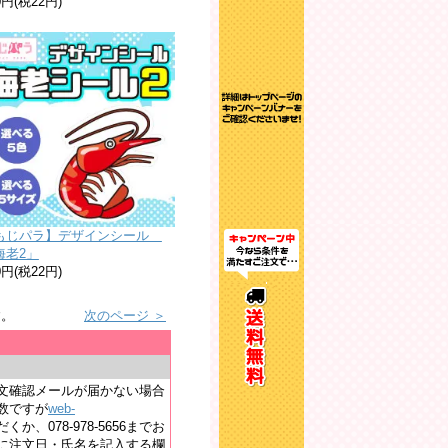
0円(税22円)
もじパラ】デザインシール
海老2」
0円(税22円)
す。
次のページ ＞
文確認メールが届かない場合
数ですが
web-
か、078-978-5656までお
に注文日・氏名を記入する欄