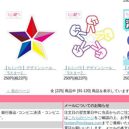
25
【もじパラ】デザインシール
【もじパラ】デザインシール
【
「5スター1」
「5スター2」
「
250円(税22円)
250円(税22円)
25
＜ 前のページ
全 [225] 商品中 [91-120] 商品を表示していま
＿
メールについてのお知らせ
・銀行振込･コンビニ決済・コンビニ
注文日の翌営業日中に当店からのご注
す。
は
こちらのページ
をご確認の上、お手
honten@mojipara.com
までご連絡いただく
電話お願いいたします。メールの本文