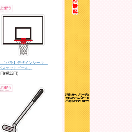
もじパラ】デザインシール
バスケットゴール」
0円(税22円)