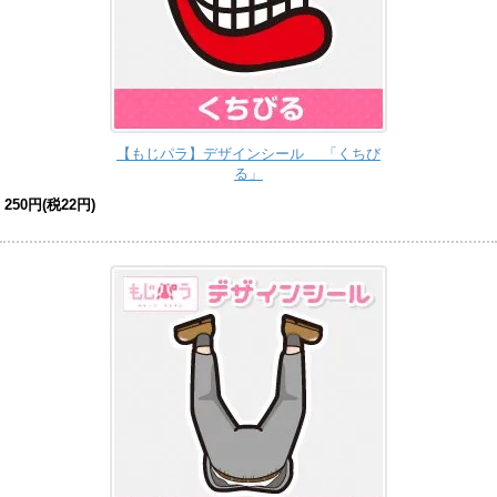
【もじパラ】デザインシール 「くちび
る」
250円(税22円)