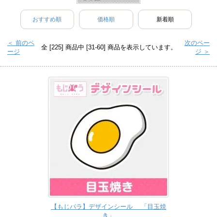
おすすめ順
価格順
新着順
＜ 前のペ
次のペー
全 [225] 商品中 [31-60] 商品を表示しています。
ージ
ジ ＞
【もじパラ】デザインシール 「目玉焼
き」