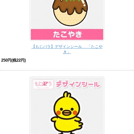
【もじパラ】デザインシール 「たこや
き」
250円(税22円)