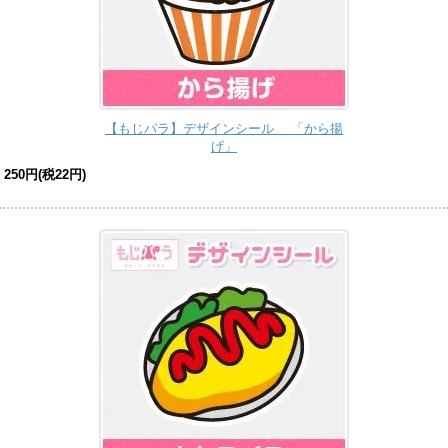
【もじパラ】デザインシール 「から揚
げ」
250円(税22円)