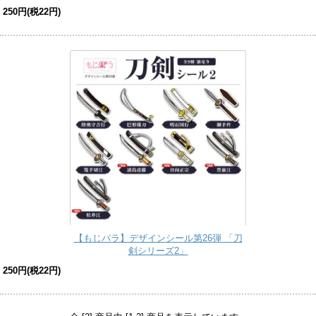
250円(税22円)
【もじパラ】デザインシール第26弾 「刀
剣シリーズ2」
250円(税22円)