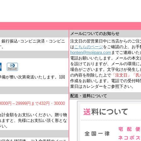
＿
メールについてのお知らせ
・銀行振込･コンビニ決済・コンビニ
注文日の翌営業日中に当店からのご注
す。
は
こちらのページ
をご確認の上、お手
honten@mojipara.com
までご連絡いただく
電話お願いいたします。メールの本文
を設けておりますが、メールの環境に
場合がございます。文字化けが発生し
の内容を削除した上で
「注文日」「氏
準備が整い次第発送いたします。1回
作成をお願いします。電話での受付時間は
業日はカレンダーをご参照下さい。
配送・送料について
000円～29999円まで432円・30000
合計金額をお支払いください。贈り物
れますと、先様にお支払い頂く形とな
さい。