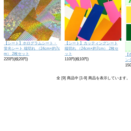
【シート】ホログラムシート・
【シート】カッティングシート
蛍光シート 端切れ （24cm×約7c
端切れ （24cm×約7cm） 2枚セ
m） 2枚セット
ット
【
220円(税20円)
110円(税10円)
ン
15
全 [9] 商品中 [1-9] 商品を表示しています。