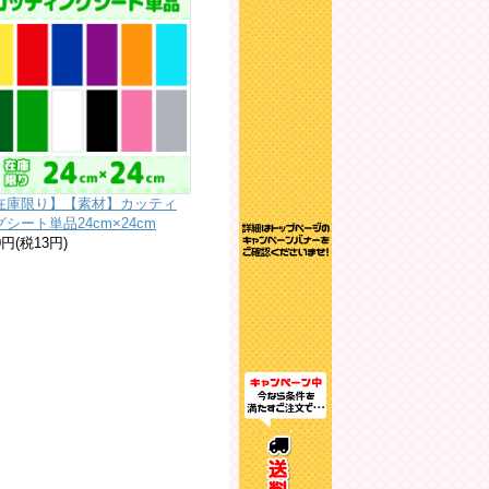
在庫限り】【素材】カッティ
グシート単品24cm×24cm
0円(税13円)