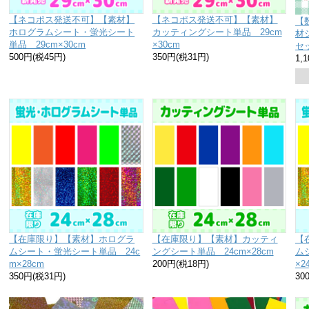
【ネコポス発送不可】【素材】
【ネコポス発送不可】【素材】
【
ホログラムシート・蛍光シート
カッティングシート単品 29cm
材
単品 29cm×30cm
×30cm
セ
500円(税45円)
350円(税31円)
1,
【在庫限り】【素材】ホログラ
【在庫限り】【素材】カッティ
【
ムシート・蛍光シート単品 24c
ングシート単品 24cm×28cm
ム
m×28cm
200円(税18円)
×2
350円(税31円)
30