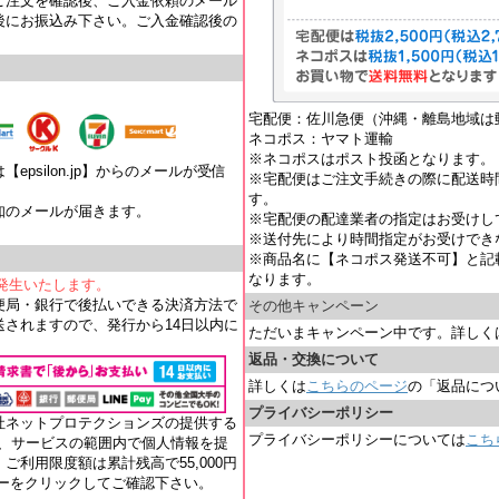
ご注文を確認後、ご入金依頼のメール
後にお振込み下さい。ご入金確認後の
宅配便：佐川急便（沖縄・離島地域は
ネコポス：ヤマト運輸
※ネコポスはポスト投函となります。
psilon.jp】からのメールが受信
※宅配便はご注文手続きの際に配送時
す。
知のメールが届きます。
※宅配便の配達業者の指定はお受けし
。
※送付先により時間指定がお受けでき
※商品名に【ネコポス発送不可】と記
なります。
が発生いたします。
便局・銀行で後払いできる決済方法で
その他キャンペーン
されますので、発行から14日以内に
ただいまキャンペーン中です。詳しく
返品・交換について
詳しくは
こちらのページ
の「返品につ
プライバシーポリシー
社ネットプロテクションズの提供する
プライバシーポリシーについては
こち
れ、サービスの範囲内で個人情報を提
ご利用限度額は累計残高で55,000円
ナーをクリックしてご確認下さい。