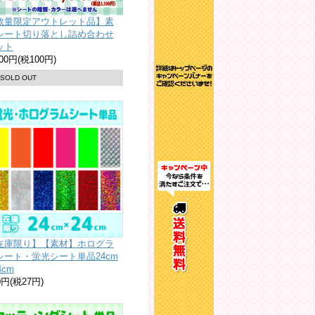
数量限定アウトレット品】素
シート切り落とし詰め合わせ
ット
100円(税100円)
SOLD OUT
在庫限り】【素材】ホログラ
シート・蛍光シート単品24cm
4cm
0円(税27円)