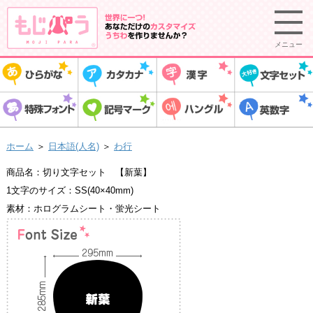
メニュー
ホーム
＞
日本語(人名)
＞
わ行
商品名：切り文字セット 【新葉】
1文字のサイズ：SS(40×40mm)
素材：ホログラムシート・蛍光シート