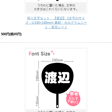
切り文字セット 【渡辺】 1文字のサイ
ズ：L(140×140mm) 素材：ホログラムシー
ト・蛍光シート
500円(税45円)