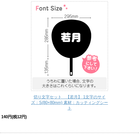
切り文字セット 【若月】 1文字のサイ
ズ：S(80×80mm) 素材：カッティングシー
ト
140円(税12円)