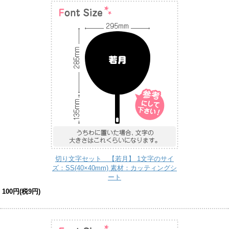
切り文字セット 【若月】 1文字のサイ
ズ：SS(40×40mm) 素材：カッティングシ
ート
100円(税9円)