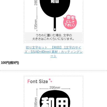
切り文字セット 【和田】 1文字のサイ
ズ：SS(40×40mm) 素材：カッティングシ
ート
100円(税9円)