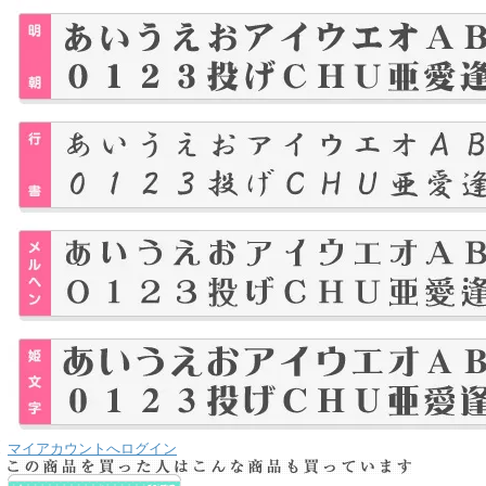
り
な
送
マイアカウントへログイン
お