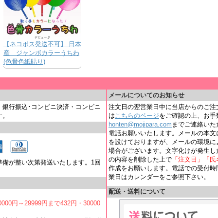
【ネコポス発送不可】 日本
産 ジャンボカラーうちわ
(色骨色紙貼り)
＿
メールについてのお知らせ
・銀行振込･コンビニ決済・コンビニ
注文日の翌営業日中に当店からのご注
す。
は
こちらのページ
をご確認の上、お手
honten@mojipara.com
までご連絡いただく
電話お願いいたします。メールの本文
を設けておりますが、メールの環境に
場合がございます。文字化けが発生し
の内容を削除した上で
「注文日」「氏
準備が整い次第発送いたします。1回
作成をお願いします。電話での受付時間は
業日はカレンダーをご参照下さい。
配送・送料について
000円～29999円まで432円・30000