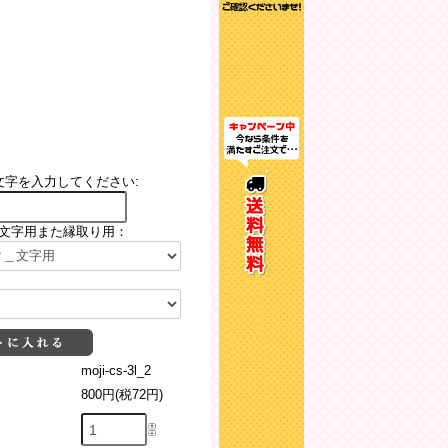
文字を入力してください:
文字用また縁取り用：
moji-cs-3l_2
800円(税72円)