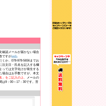
文確認メールが届かない場合
数ですが
web-
か、078-978-5656までお
に注文日・氏名を記入する欄
よっては文字化けが発生する
た場合はお手数ですが、本文
名」をご記入の上、
メールの
9：00～17：30です。営