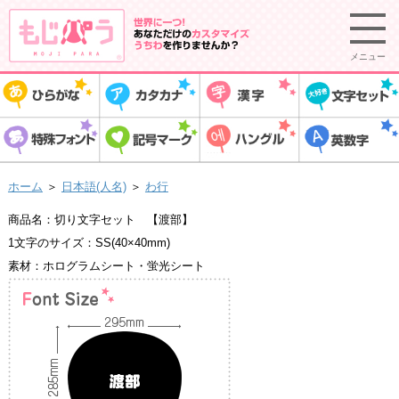
メニュー
ホーム
＞
日本語(人名)
＞
わ行
商品名：切り文字セット 【渡部】
1文字のサイズ：SS(40×40mm)
素材：ホログラムシート・蛍光シート