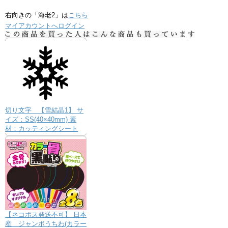
右向きの「海老2」は
こちら
マイアカウントへログイン
切り文字 【雪結晶1】 サ
イズ：SS(40×40mm) 素
材：カッティングシート
【ネコポス発送不可】 日本
産 ジャンボうちわ(カラー