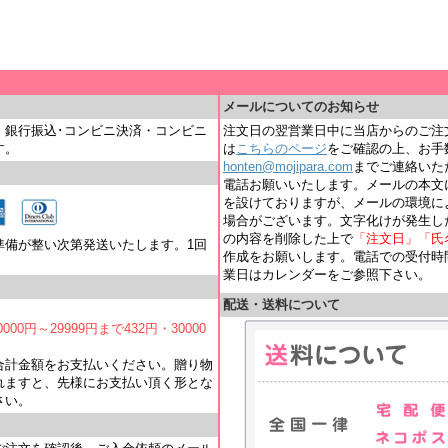
＿
メールについてのお知らせ
・銀行振込･コンビニ決済・コンビニ
注文日の翌営業日中に当店からのご注
す。
は
こちらのページ
をご確認の上、お手
honten@mojipara.com
までご連絡いただく
電話お願いいたします。メールの本文
を設けておりますが、メールの環境に
場合がございます。文字化けが発生し
の内容を削除した上で
「注文日」「氏
準備が整い次第発送いたします。1回
作成をお願いします。電話での受付時間は
業日はカレンダーをご参照下さい。
配送・送料について
000円～29999円まで432円・30000
合計金額をお支払いください。贈り物
れますと、先様にお支払い頂く形とな
さい。