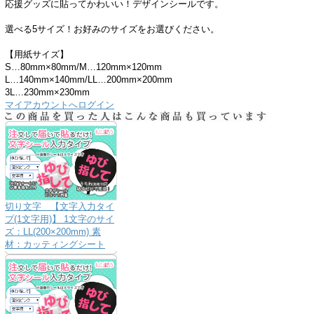
応援グッズに貼ってかわいい！デザインシールです。
選べる5サイズ！お好みのサイズをお選びください。
【用紙サイズ】
S…80mm×80mm/M…120mm×120mm
L…140mm×140mm/LL…200mm×200mm
3L…230mm×230mm
マイアカウントへログイン
切り文字 【文字入力タイ
プ(1文字用)】 1文字のサイ
ズ：LL(200×200mm) 素
材：カッティングシート