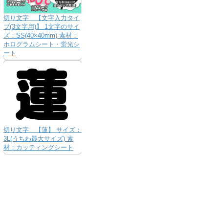
切り文字 【文字入力タイ
プ(3文字用)】 1文字のサイ
ズ：SS(40×40mm) 素材：
ホログラムシート・蛍光シ
ート
切り文字 【蓮】 サイズ：
3L(うちわ最大サイズ) 素
材：カッティングシート
り
な
送
お