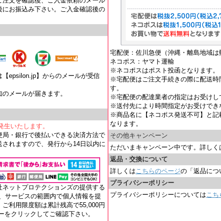
ご注文を確認後、ご入金依頼のメール
後にお振込み下さい。ご入金確認後の
宅配便：佐川急便（沖縄・離島地域は
ネコポス：ヤマト運輸
※ネコポスはポスト投函となります。
psilon.jp】からのメールが受信
※宅配便はご注文手続きの際に配送時
す。
知のメールが届きます。
※宅配便の配達業者の指定はお受けし
。
※送付先により時間指定がお受けでき
※商品名に【ネコポス発送不可】と記
なります。
が発生いたします。
便局・銀行で後払いできる決済方法で
その他キャンペーン
されますので、発行から14日以内に
ただいまキャンペーン中です。詳しく
返品・交換について
詳しくは
こちらのページ
の「返品につ
プライバシーポリシー
社ネットプロテクションズの提供する
プライバシーポリシーについては
こち
れ、サービスの範囲内で個人情報を提
ご利用限度額は累計残高で55,000円
ナーをクリックしてご確認下さい。