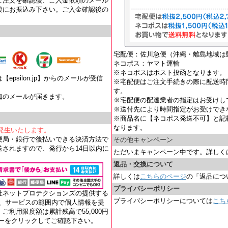
ご注文を確認後、ご入金依頼のメール
後にお振込み下さい。ご入金確認後の
宅配便：佐川急便（沖縄・離島地域は
ネコポス：ヤマト運輸
※ネコポスはポスト投函となります。
psilon.jp】からのメールが受信
※宅配便はご注文手続きの際に配送時
す。
知のメールが届きます。
※宅配便の配達業者の指定はお受けし
。
※送付先により時間指定がお受けでき
※商品名に【ネコポス発送不可】と記
なります。
が発生いたします。
便局・銀行で後払いできる決済方法で
その他キャンペーン
されますので、発行から14日以内に
ただいまキャンペーン中です。詳しく
返品・交換について
詳しくは
こちらのページ
の「返品につ
プライバシーポリシー
社ネットプロテクションズの提供する
プライバシーポリシーについては
こち
れ、サービスの範囲内で個人情報を提
ご利用限度額は累計残高で55,000円
ナーをクリックしてご確認下さい。