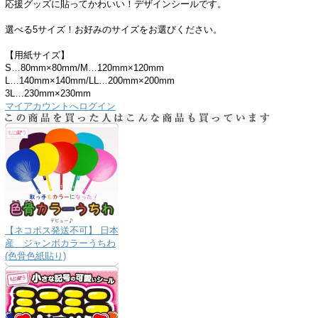
応援グッズに貼ってかわいい！デザインシールです。
選べる5サイズ！お好みのサイズをお選びください。
【用紙サイズ】
S…80mm×80mm/M…120mm×120mm
L…140mm×140mm/LL…200mm×200mm
3L…230mm×230mm
マイアカウントへログイン
【ネコポス発送不可】 日本
産 ジャンボカラーうちわ
(色骨色紙貼り)