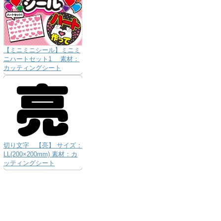
【ミニミニシール】ミニミ
ニハートセット1 素材：
カッティングシート
切り文字 【亮】 サイズ：
LL(200×200mm) 素材：カ
ッティングシート
り
な
送
お