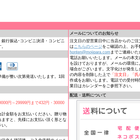
＿
メールについてのお知らせ
・銀行振込･コンビニ決済・コンビニ
注文日の翌営業日中に当店からのご注
す。
は
こちらのページ
をご確認の上、お手
honten@mojipara.com
までご連絡いただく
電話お願いいたします。メールの本文
を設けておりますが、メールの環境に
場合がございます。文字化けが発生し
の内容を削除した上で
「注文日」「氏
準備が整い次第発送いたします。1回
作成をお願いします。電話での受付時間は
業日はカレンダーをご参照下さい。
配送・送料について
000円～29999円まで432円・30000
合計金額をお支払いください。贈り物
れますと、先様にお支払い頂く形とな
さい。