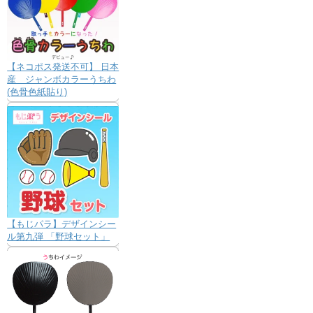
【ネコポス発送不可】 日本
産 ジャンボカラーうちわ
(色骨色紙貼り)
【もじパラ】デザインシー
ル第九弾 「野球セット」