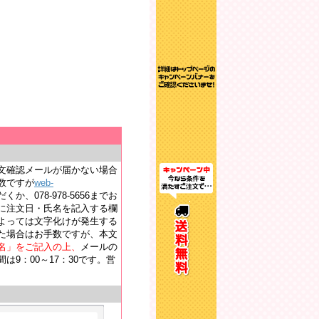
文確認メールが届かない場合
数ですが
web-
か、078-978-5656までお
に注文日・氏名を記入する欄
よっては文字化けが発生する
た場合はお手数ですが、本文
名」をご記入の上、
メールの
9：00～17：30です。営