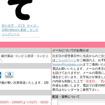
切り文字 【て】 サイズ：
S(80×80mm) 素材：カッテ
ィングシート
＿
メールについてのお知らせ
・銀行振込･コンビニ決済・コンビニ
注文日の翌営業日中に当店からのご注
す。
は
こちらのページ
をご確認の上、お手
honten@mojipara.com
までご連絡いただく
電話お願いいたします。メールの本文
を設けておりますが、メールの環境に
場合がございます。文字化けが発生し
の内容を削除した上で
「注文日」「氏
準備が整い次第発送いたします。1回
作成をお願いします。電話での受付時間は
業日はカレンダーをご参照下さい。
配送・送料について
000円～29999円まで432円・30000