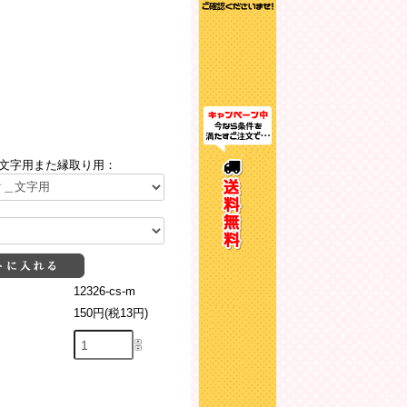
文字用また縁取り用：
12326-cs-m
150円(税13円)