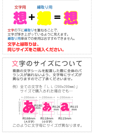
り
な
送
お