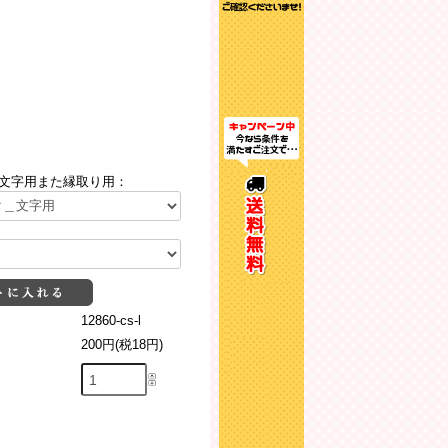
文字用また縁取り用：
12860-cs-l
200円(税18円)