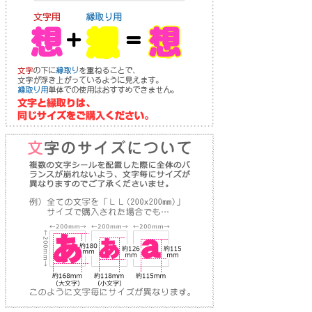
り
な
送
お