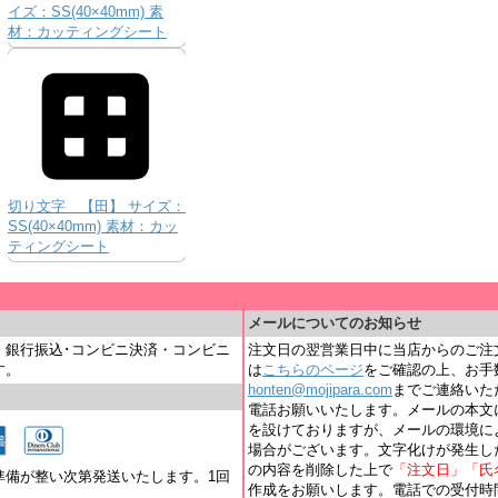
イズ：SS(40×40mm) 素
材：カッティングシート
切り文字 【田】 サイズ：
SS(40×40mm) 素材：カッ
ティングシート
＿
メールについてのお知らせ
・銀行振込･コンビニ決済・コンビニ
注文日の翌営業日中に当店からのご注
す。
は
こちらのページ
をご確認の上、お手
honten@mojipara.com
までご連絡いただく
電話お願いいたします。メールの本文
を設けておりますが、メールの環境に
場合がございます。文字化けが発生し
の内容を削除した上で
「注文日」「氏
準備が整い次第発送いたします。1回
作成をお願いします。電話での受付時間は