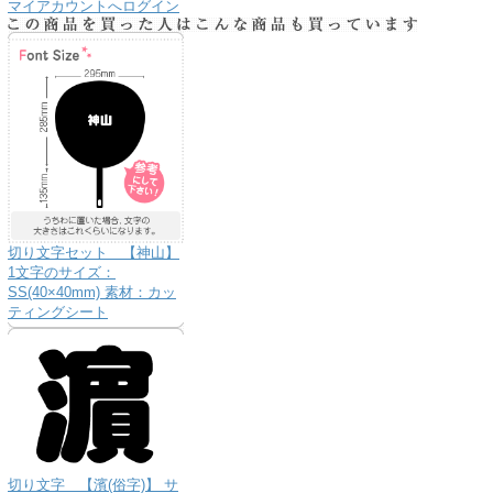
マイアカウントへログイン
切り文字セット 【神山】
1文字のサイズ：
SS(40×40mm) 素材：カッ
ティングシート
切り文字 【濱(俗字)】 サ