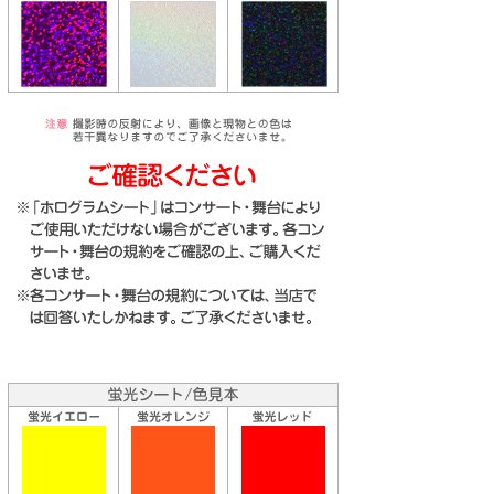
り
な
送
お