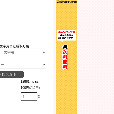
文字用また縁取り用：
12861-hs-ss
100円(税9円)