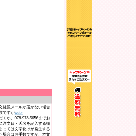
文確認メールが届かない場合
数ですが
web-
か、078-978-5656までお
に注文日・氏名を記入する欄
よっては文字化けが発生する
た場合はお手数ですが、本文