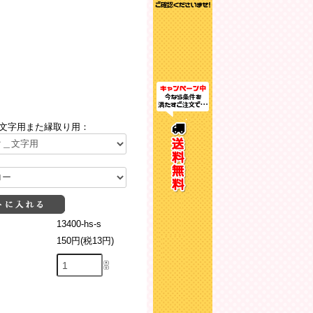
文字用また縁取り用：
13400-hs-s
150円(税13円)