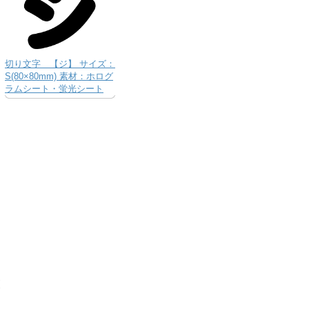
切り文字 【ジ】 サイズ：
S(80×80mm) 素材：ホログ
ラムシート・蛍光シート
り
な
送
お