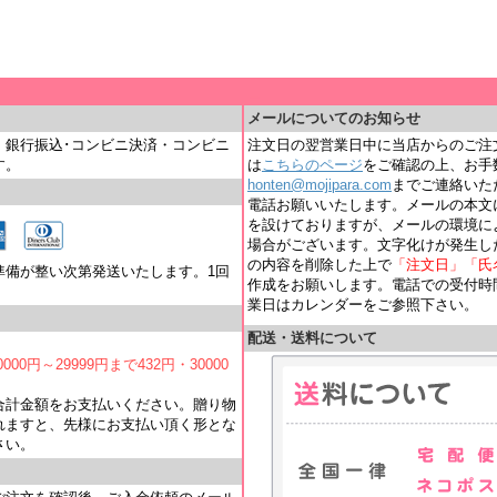
＿
メールについてのお知らせ
・銀行振込･コンビニ決済・コンビニ
注文日の翌営業日中に当店からのご注
す。
は
こちらのページ
をご確認の上、お手
honten@mojipara.com
までご連絡いただく
電話お願いいたします。メールの本文
を設けておりますが、メールの環境に
場合がございます。文字化けが発生し
の内容を削除した上で
「注文日」「氏
準備が整い次第発送いたします。1回
作成をお願いします。電話での受付時間は
業日はカレンダーをご参照下さい。
配送・送料について
000円～29999円まで432円・30000
合計金額をお支払いください。贈り物
れますと、先様にお支払い頂く形とな
さい。