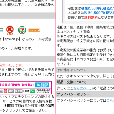
ご注文を確認後、ご入金依頼のメール
後にお振込み下さい。ご入金確認後の
宅配便：佐川急便（沖縄・離島地域は
ネコポス：ヤマト運輸
※ネコポスはポスト投函となります。
psilon.jp】からのメールが受信
※宅配便はご注文手続きの際に配送時
す。
知のメールが届きます。
※宅配便の配達業者の指定はお受けし
。
※送付先により時間指定がお受けでき
※商品名に【ネコポス発送不可】と記
なります。
が発生いたします。
便局・銀行で後払いできる決済方法で
その他キャンペーン
されますので、発行から14日以内に
ただいまキャンペーン中です。詳しく
返品・交換について
詳しくは
こちらのページ
の「返品につ
プライバシーポリシー
社ネットプロテクションズの提供する
プライバシーポリシーについては
こち
れ、サービスの範囲内で個人情報を提
ご利用限度額は累計残高で55,000円
ナーをクリックしてご確認下さい。