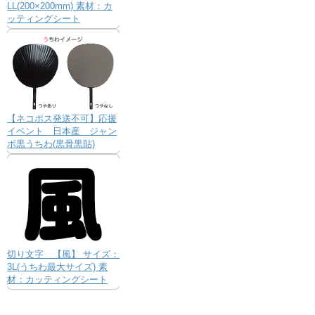
LL(200×200mm) 素材：カ
ッティングシート
【ネコポス発送不可】応援
イベント 日本産 ジャン
ボ黒うちわ(黒骨黒貼)
切り文字 【風】 サイズ：
3L(うちわ最大サイズ) 素
材：カッティングシート