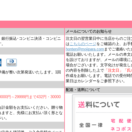
＿
メールについてのお知らせ
・銀行振込･コンビニ決済・コンビニ
注文日の翌営業日中に当店からのご注
す。
は
こちらのページ
をご確認の上、お手
honten@mojipara.com
までご連絡いただく
電話お願いいたします。メールの本文
を設けておりますが、メールの環境に
場合がございます。文字化けが発生し
の内容を削除した上で
「注文日」「氏
準備が整い次第発送いたします。1回
作成をお願いします。電話での受付時間は
業日はカレンダーをご参照下さい。
配送・送料について
000円～29999円まで432円・30000
合計金額をお支払いください。贈り物
れますと、先様にお支払い頂く形とな
さい。