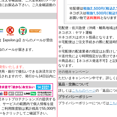
ご注文を確認後、ご入金依頼のメール
後にお振込み下さい。ご入金確認後の
宅配便：佐川急便（沖縄・離島地域は
ネコポス：ヤマト運輸
※ネコポスはポスト投函となります。
psilon.jp】からのメールが受信
※宅配便はご注文手続きの際に配送時
す。
知のメールが届きます。
※宅配便の配達業者の指定はお受けし
。
※送付先により時間指定がお受けでき
※商品名に【ネコポス発送不可】と記
なります。
が発生いたします。
便局・銀行で後払いできる決済方法で
その他キャンペーン
されますので、発行から14日以内に
ただいまキャンペーン中です。詳しく
返品・交換について
詳しくは
こちらのページ
の「返品につ
プライバシーポリシー
社ネットプロテクションズの提供する
プライバシーポリシーについては
こち
れ、サービスの範囲内で個人情報を提
ご利用限度額は累計残高で55,000円
ナーをクリックしてご確認下さい。