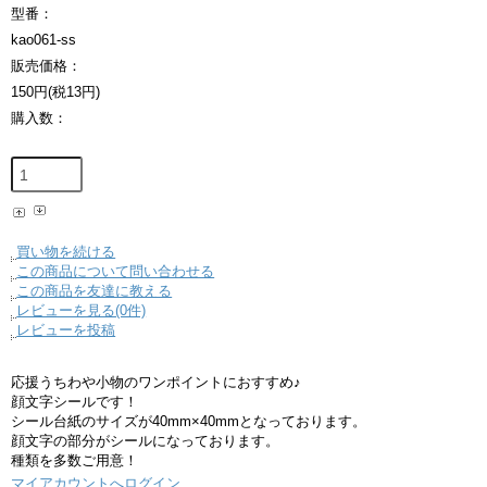
型番：
kao061-ss
販売価格：
150円(税13円)
購入数：
買い物を続ける
この商品について問い合わせる
この商品を友達に教える
レビューを見る(0件)
レビューを投稿
応援うちわや小物のワンポイントにおすすめ♪
顔文字シールです！
シール台紙のサイズが40mm×40mmとなっております。
顔文字の部分がシールになっております。
種類を多数ご用意！
マイアカウントへログイン