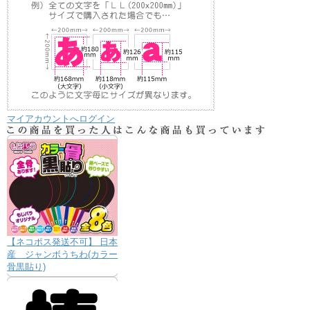
マイアカウントへログイン
【ネコポス発送不可】 日本
産 ジャンボうちわ(カラー
骨黒貼り)