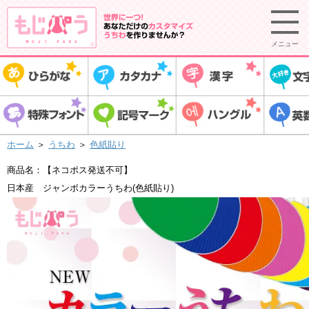
メニュー
ホーム
＞
うちわ
＞
色紙貼り
商品名：【ネコポス発送不可】
日本産 ジャンボカラーうちわ(色紙貼り)