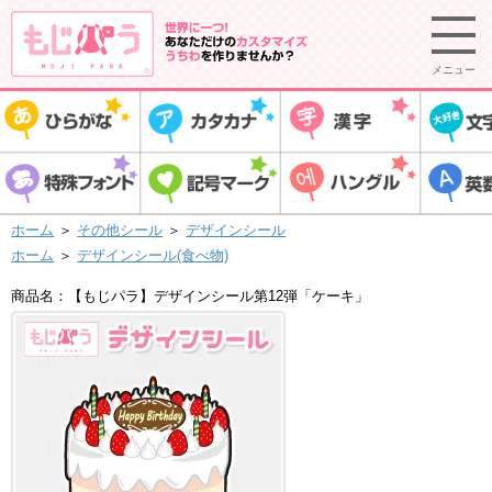
メニュー
ホーム
＞
その他シール
＞
デザインシール
ホーム
＞
デザインシール(食べ物)
商品名：【もじパラ】デザインシール第12弾「ケーキ」