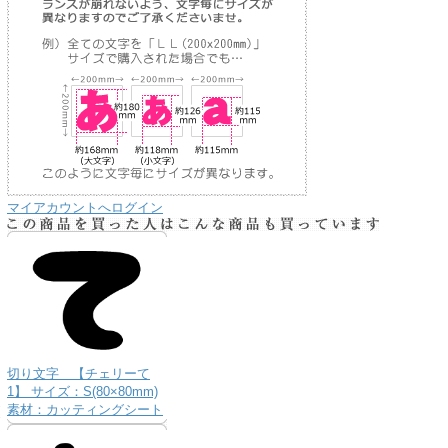
マイアカウントへログイン
り
切り文字 【チェリーて
な
1】 サイズ：S(80×80mm)
送
素材：カッティングシート
お