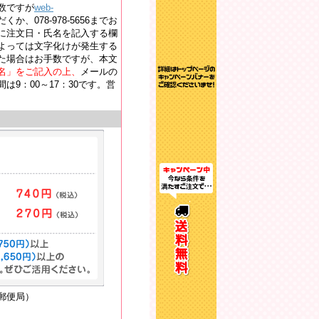
数ですが
web-
か、078-978-5656までお
に注文日・氏名を記入する欄
よっては文字化けが発生する
た場合はお手数ですが、本文
名」をご記入の上、
メールの
9：00～17：30です。営
郵便局）