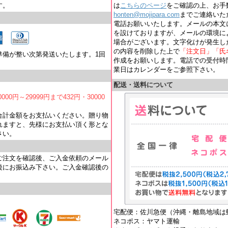
す。
は
こちらのページ
をご確認の上、お手
honten@mojipara.com
までご連絡いただく
電話お願いいたします。メールの本文
を設けておりますが、メールの環境に
場合がございます。文字化けが発生し
の内容を削除した上で
「注文日」「氏
準備が整い次第発送いたします。1回
作成をお願いします。電話での受付時間は
業日はカレンダーをご参照下さい。
配送・送料について
000円～29999円まで432円・30000
合計金額をお支払いください。贈り物
れますと、先様にお支払い頂く形とな
さい。
ご注文を確認後、ご入金依頼のメール
後にお振込み下さい。ご入金確認後の
宅配便：佐川急便（沖縄・離島地域は
ネコポス：ヤマト運輸