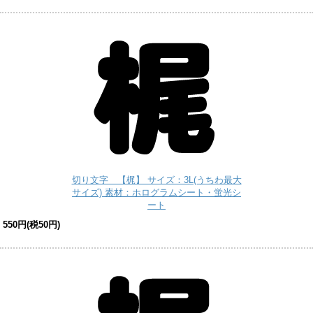
切り文字 【梶】 サイズ：3L(うちわ最大
サイズ) 素材：ホログラムシート・蛍光シ
ート
550円(税50円)