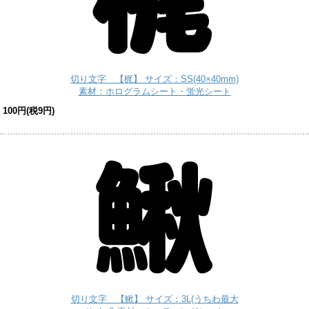
切り文字 【梶】 サイズ：SS(40×40mm)
素材：ホログラムシート・蛍光シート
100円(税9円)
切り文字 【鰍】 サイズ：3L(うちわ最大