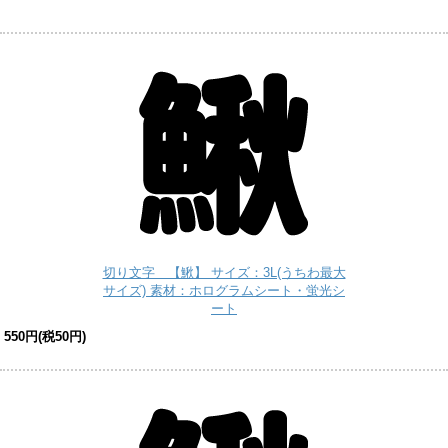
切り文字 【鰍】 サイズ：3L(うちわ最大
サイズ) 素材：ホログラムシート・蛍光シ
ート
550円(税50円)