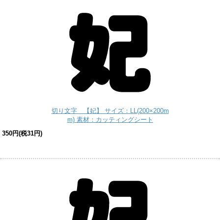
切り文字 【妃】 サイズ：LL(200×200m
m) 素材：カッティングシート
350円(税31円)