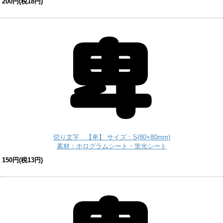
200円(税18円)
切り文字 【卑】 サイズ：S(80×80mm)
素材：ホログラムシート・蛍光シート
150円(税13円)