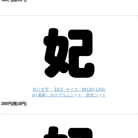
切り文字 【妃】 サイズ：M(120×120m
m) 素材：ホログラムシート・蛍光シート
200円(税18円)