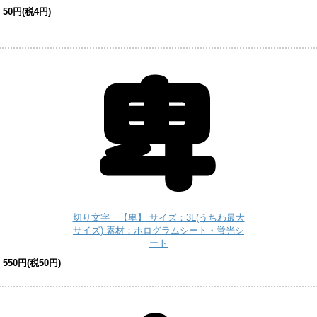
50円(税4円)
切り文字 【卑】 サイズ：3L(うちわ最大
サイズ) 素材：ホログラムシート・蛍光シ
ート
550円(税50円)