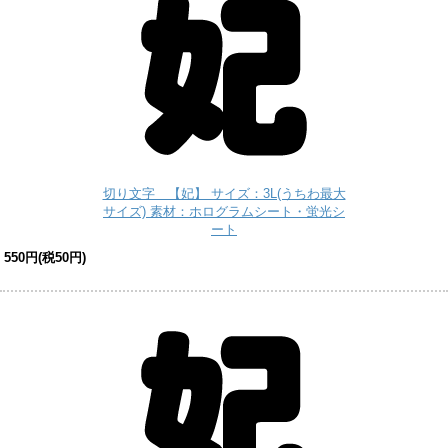
切り文字 【妃】 サイズ：3L(うちわ最大
サイズ) 素材：ホログラムシート・蛍光シ
ート
550円(税50円)