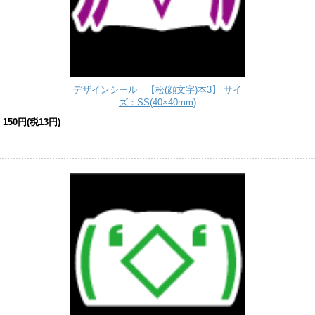
デザインシール 【松(顔文字)本3】 サイ
ズ：SS(40×40mm)
150円(税13円)