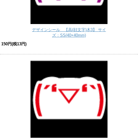
デザインシール 【高(顔文字)木3】 サイ
ズ：SS(40×40mm)
150円(税13円)