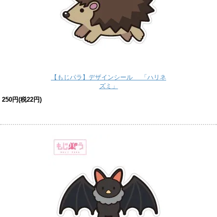
【もじパラ】デザインシール 「ハリネ
ズミ」
250円(税22円)