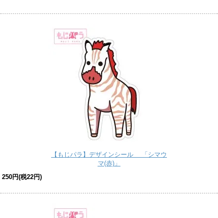
【もじパラ】デザインシール 「シマウ
マ(赤)」
250円(税22円)