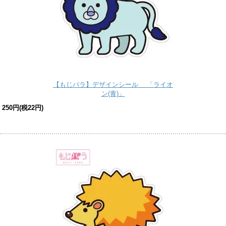
【もじパラ】デザインシール 「ライオ
ン(青)」
250円(税22円)