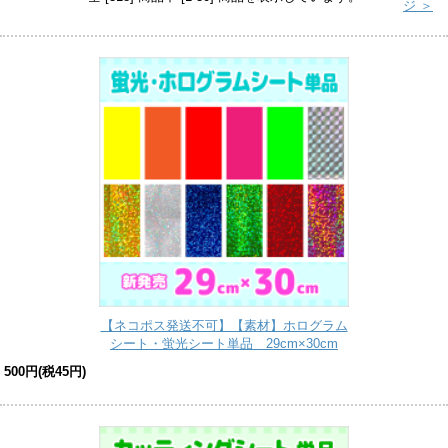
ジ ＞
【ネコポス発送不可】【素材】ホログラム
シート・蛍光シート単品 29cm×30cm
500円(税45円)