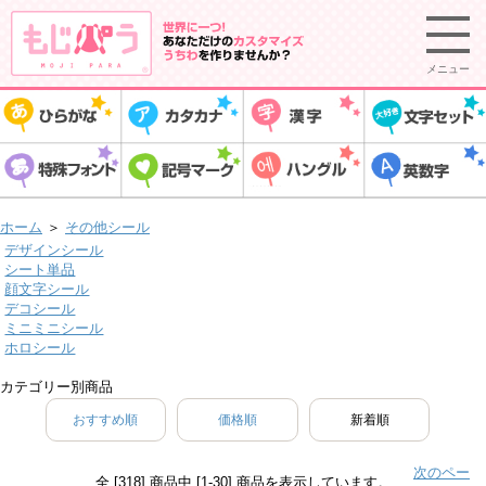
メニュー
ホーム
＞
その他シール
デザインシール
シート単品
顔文字シール
デコシール
ミニミニシール
ホロシール
カテゴリー別商品
おすすめ順
価格順
新着順
次のペー
全 [318] 商品中 [1-30] 商品を表示しています。