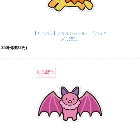
【もじパラ】デザインシール 「ハリネ
ズミ(黄)」
250円(税22円)