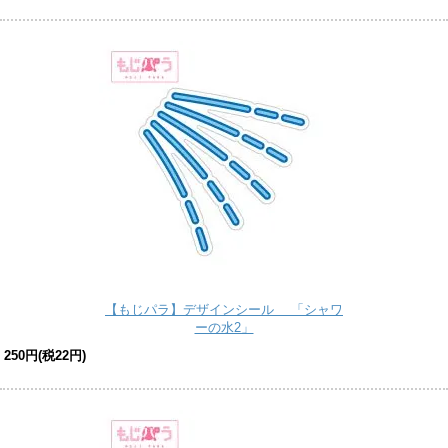
【もじパラ】デザインシール 「シャワ
ーの水2」
250円(税22円)