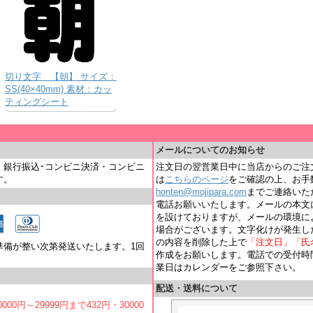
切り文字 【朝】 サイズ：
SS(40×40mm) 素材：カッ
ティングシート
＿
メールについてのお知らせ
・銀行振込･コンビニ決済・コンビニ
注文日の翌営業日中に当店からのご注
す。
は
こちらのページ
をご確認の上、お手
honten@mojipara.com
までご連絡いただく
電話お願いいたします。メールの本文
を設けておりますが、メールの環境に
場合がございます。文字化けが発生し
の内容を削除した上で
「注文日」「氏
準備が整い次第発送いたします。1回
作成をお願いします。電話での受付時間は
業日はカレンダーをご参照下さい。
配送・送料について
000円～29999円まで432円・30000