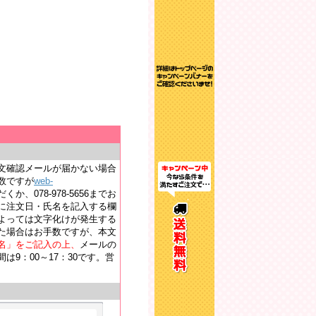
文確認メールが届かない場合
数ですが
web-
か、078-978-5656までお
に注文日・氏名を記入する欄
よっては文字化けが発生する
た場合はお手数ですが、本文
名」をご記入の上、
メールの
9：00～17：30です。営