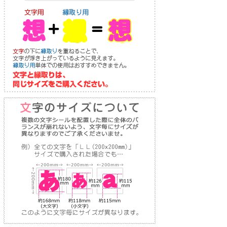
り
な
送
お