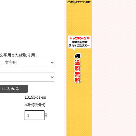
文字用また縁取り用：
13153-cs-ss
50円(税4円)