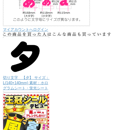
マイアカウントへログイン
切り文字 【夕】 サイズ：
L(140×140mm) 素材：ホロ
グラムシート・蛍光シート