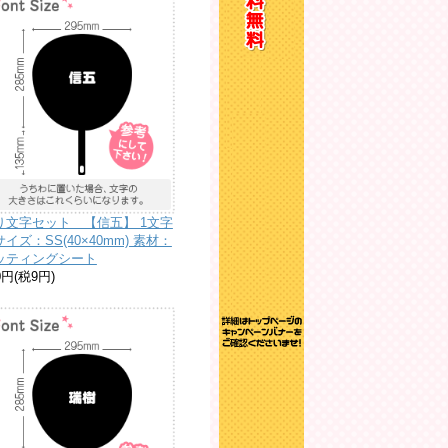
り文字セット 【信五】 1文字
イズ：SS(40×40mm) 素材：
ッティングシート
0円(税9円)