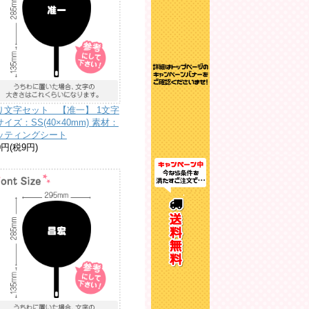
り文字セット 【准一】 1文字
イズ：SS(40×40mm) 素材：
ッティングシート
0円(税9円)