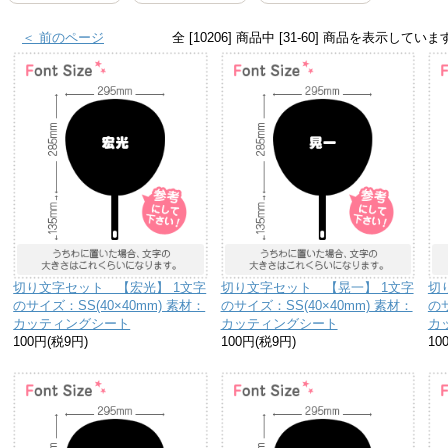
＜ 前のページ
全 [10206] 商品中 [31-60] 商品を表示していま
切り文字セット 【宏光】 1文字
切り文字セット 【晃一】 1文字
切
のサイズ：SS(40×40mm) 素材：
のサイズ：SS(40×40mm) 素材：
のサ
カッティングシート
カッティングシート
カ
100円(税9円)
100円(税9円)
10