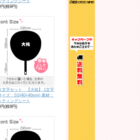
ッティングシート
0円(税9円)
り文字セット 【大祐】 1文字
イズ：SS(40×40mm) 素材：
ッティングシート
0円(税9円)