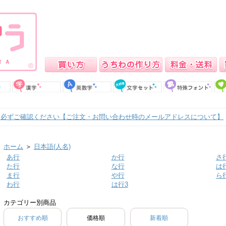
必ずご確認ください【ご注文・お問い合わせ時のメールアドレスについて】
ホーム
＞
日本語(人名)
あ行
か行
さ
た行
な行
は
ま行
や行
ら
わ行
は行3
カテゴリー別商品
おすすめ順
価格順
新着順