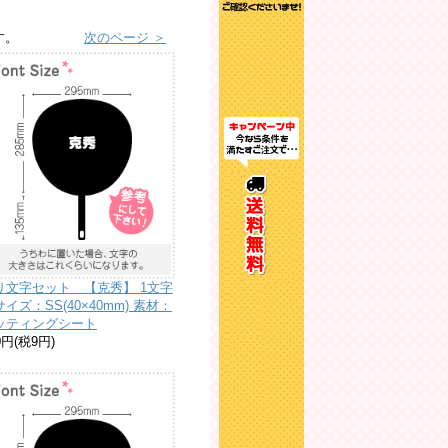
す。
次のページ ＞
り文字セット 【克秀】 1文字
イズ：SS(40×40mm) 素材：
ッティングシート
0円(税9円)