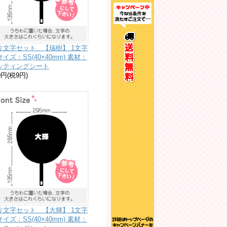
り文字セット 【瑞樹】 1文字
イズ：SS(40×40mm) 素材：
ッティングシート
0円(税9円)
り文字セット 【大輝】 1文字
イズ：SS(40×40mm) 素材：