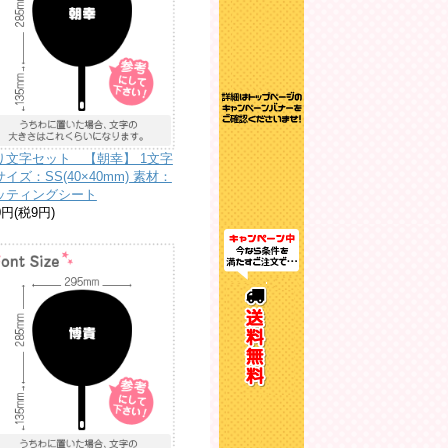
り文字セット 【朝幸】 1文字
イズ：SS(40×40mm) 素材：
ッティングシート
0円(税9円)